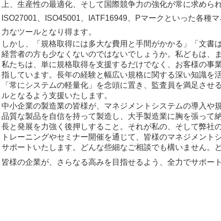
上、生産性の最適化、そして国際競争力の強化が常に求められていま
ISO27001、ISO45001、IATF16949、Pマークと
力なツールとなり得ます。
しかし、「規格取得には多大な費用と手間がかかる」「文書
経営者の方も少なくないのではないでしょうか。私どもは、
私たちは、単に規格取得を支援するだけでなく、お客様の事
指しています。長年の経験と幅広い規格に関する深い知識を
「常にシステムの軽量化」を念頭に置き、監査員を満足させ
ルとなるよう支援いたします。
中小企業の製造業の皆様が、マネジメントシステムの導入や
品質な製品を自信を持って製造し、大手製造業に胸を張って
長と発展を力強く後押しすること。それが私の、そして弊社
トレーニングやセミナー開催を通じて、皆様のマネジメント
サポートいたします。どんな些細なご相談でも構いません。
皆様の企業が、さらなる高みを目指せるよう、全力でサポー