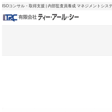
内
ISOコンサル・取得支援 | 内部監査員養成 マネジメントシ
容
を
ス
キ
ッ
プ