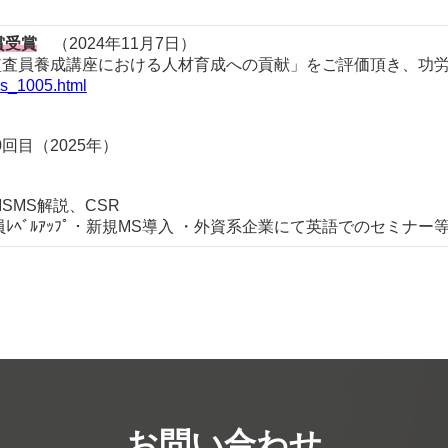
賞受賞
（2024年11月7日）
監査員養成講座における人材育成への貢献」をご評価頂き、功
ws_1005.html
0回目（2025年）
ISMS解説、CSR
員ﾚﾍﾞﾙｱｯﾌﾟ・新規MS導入 ・外資系企業にて英語でのセミナー
お問い合わせ