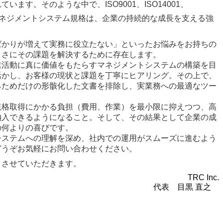
す。そのような中で、ISO9001、ISO14001、
いった各種マネジメントシステム規格は、企業の持続的な成長を支える強
ばかりが増えて実務に役立たない」といったお悩みをお持ちの
まさにその課題を解決するために存在します。
業活動に真に価値をもたらすマネジメントシステムの構築を目
活かし、お客様の現状と課題を丁寧にヒアリング。その上で、
るためだけの形骸化した文書を排除し、実業務への最適なツー
規格取得にかかる負担（費用、作業）を最小限に抑えつつ、高
納入できるようになること。そして、その結果として企業の成
の何よりの喜びです。
システムへの理解を深め、社内での運用がスムーズに進むよう
どうぞお気軽にお問い合わせください。
トさせていただきます。
TRC Inc.
代表 目黒 直之