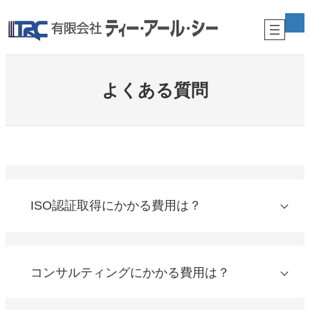
内
ア
容
イ
コ
を
ン
ス
リ
キ
ン
ク
ッ
よくある質問
プ
ISO認証取得にかかる費用は？
コンサルティングにかかる費用は？